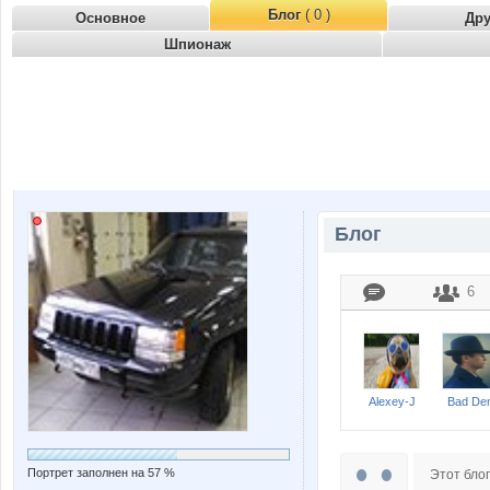
Блог
( 0 )
Основное
Др
Шпионаж
Блог
6
Alexey-J
Bad De
Портрет заполнен на 57 %
Этот блог