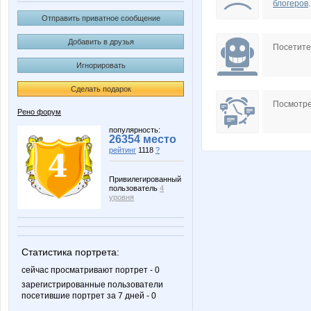
блогеров
.
Отправить приватное сообщение
Добавить в друзья
Посетит
Игнорировать
Сделать подарок
Посмотре
Рено форум
популярность:
26354 место
рейтинг
1118
?
Привилегированный
пользователь
4
уровня
Статистика портрета:
сейчас просматривают портрет - 0
зарегистрированные пользователи
посетившие портрет за 7 дней - 0